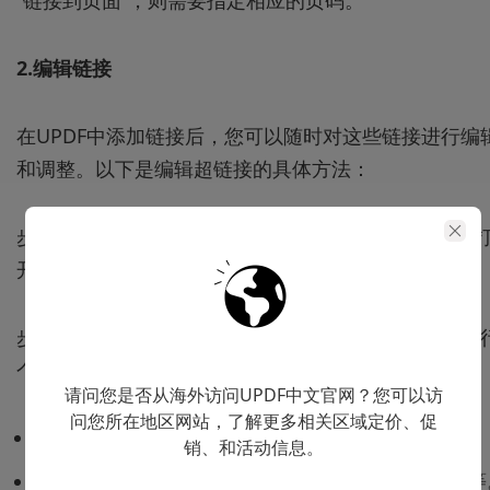
“链接到页面”，则需要指定相应的页码。
2.编辑链接
在UPDF中添加链接后，您可以随时对这些链接进行编
和调整。以下是编辑超链接的具体方法：
步骤1：选择已经添加的链接，点击“属性”按钮。这将
开一个编辑菜单。
步骤2：在弹出的属性菜单中，您可以对链接的外观进
个性化设置，例如：
请问您是否从海外访问UPDF中文官网？您可以访
问您所在地区网站，了解更多相关区域定价、促
链接类型：修改链接是网页链接还是文档内部链接。
销、和活动信息。
线条样式：设置链接的下划线样式，如实线、虚线等