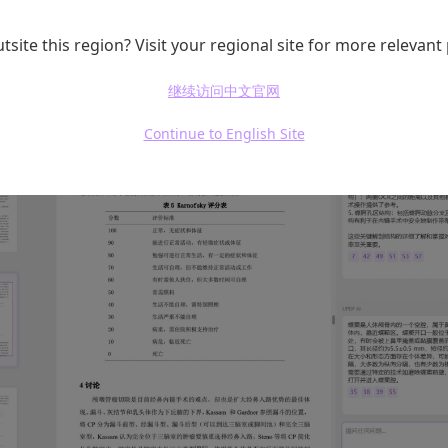
、精确的答案。
tsite this region? Visit your regional site for more relevant
继续访问中文官网
Continue to English Site