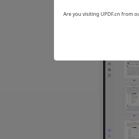
我们提供详细
Are you visiting UPDF.cn from ou