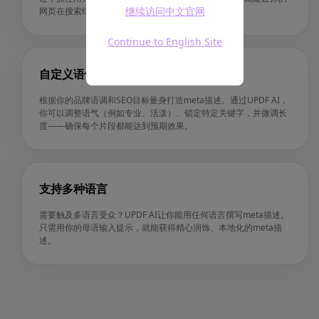
继续访问中文官网
网页在搜索结果中脱颖而出。
Continue to English Site
自定义语气和关键字
根据你的品牌语调和SEO目标量身打造meta描述。通过UPDF AI，
你可以调整语气（例如专业、活泼）、锁定特定关键字，并微调长
度——确保每个片段都能达到预期效果。
支持多种语言
需要触及多语言受众？UPDF AI让你能用任何语言撰写meta描述。
只需用你的母语输入提示，就能获得精心润饰、本地化的meta描
述。