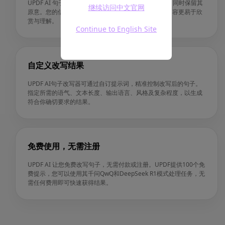
UPDF AI 句子改写器可提升您文本的清晰度与易读性，同时保留其
继续访问中文官网
原意。您的信息依然清晰、有力且便于读者阅读，让内容更易于欣
赏与理解。
Continue to English Site
自定义改写结果
UPDF AI句子改写器可通过自订提示词，精准控制改写后的句子。
指定所需的语气、文本长度、输出语言、风格及复杂程度，以生成
符合你确切要求的结果。
免费使用，无需注册
UPDF AI 让您免费改写句子，无需付款或注册。UPDF提供100个免
费提示，您可以使用其千问QwQ和DeepSeek R1模式处理任务，无
需任何费用即可快速获得结果。