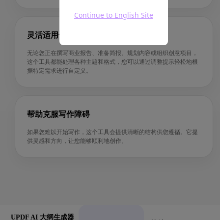
Continue to English Site
灵活适用于任何主题或用途
无论您正在撰写商业报告、准备简报、规划内容或组织创意项目，
这个工具都能处理各种主题和格式，您可以通过调整提示轻松地根
据特定需求进行自定义。
帮助克服写作障碍
如果您难以开始写作，这个工具会提供清晰的结构供您遵循。它提
供灵感和方向，让您能够顺利地创作。
UPDF AI 大纲生成器