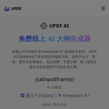
UPDF
立即下载
AI Agents
在线 PDF
UPDF AI
政企采购
免费线上 AI 大纲生成器
用户指南
由通义千问QwQ 和 DeepSeek R1 提供技术支持，UPDF
升级会员
AI几秒钟内生产有条理且详细的大纲，适用于论文、简
报、报告等多种场合。完全免费，无需注册，输入您的主
题并点击传送即可开始生成大纲。
{{aiInputIframe}}
AI 大模型
通义千问QwQ |
DeepSeek R1