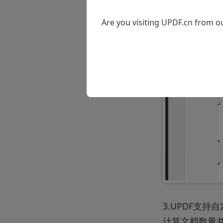
Are you visiting UPDF.cn from ou
3.UPDF支
计算文档数量