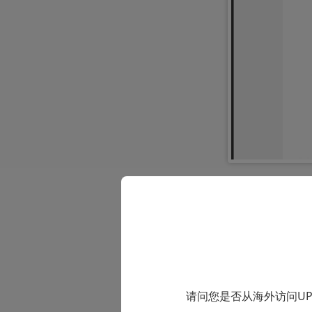
2.接着，点击
文档拆分。
请问您是否从海外访问U