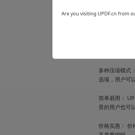
Are you visiting UPDF.cn from ou
批量处理： U
节省时间和精
运载速度快： 
也很轻巧。
多种压缩模式：
选项，用户可
简单易用： U
景的用户也可
价格实惠： 
高质量编辑。